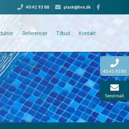
40 41 93 88
plask@live.dk
dukter
Referencer
Tilbud
Kontakt
40 41 93 88
Send mail