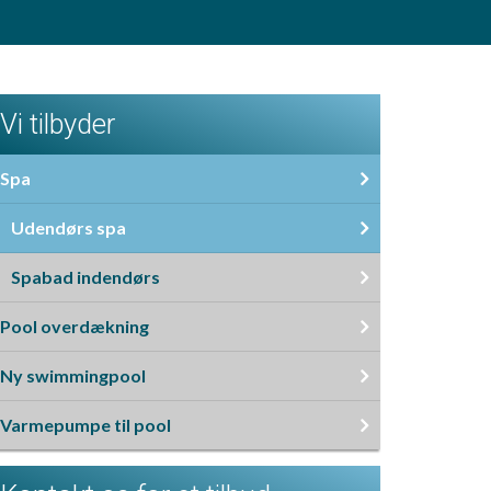
Vi tilbyder
Spa
Udendørs spa
Spabad indendørs
Pool overdækning
Ny swimmingpool
Varmepumpe til pool