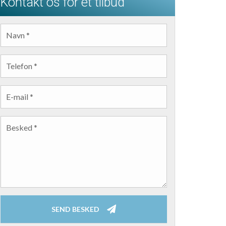
Kontakt os for et tilbud
NAVN
*
TELEFON
*
E-MAIL
*
BESKED
*
SEND BESKED