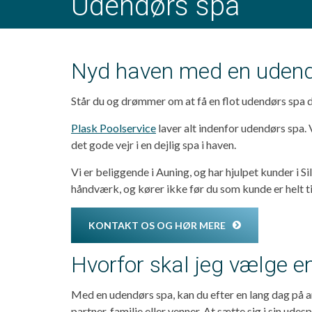
Udendørs spa
Nyd haven med en udend
Står du og drømmer om at få en flot udendørs spa
Plask Poolservice
laver alt indenfor udendørs spa.
det gode vejr i en dejlig spa i haven.
Vi er beliggende i Auning, og har hjulpet kunder i S
håndværk, og kører ikke før du som kunde er helt t
KONTAKT OS OG HØR MERE
Hvorfor skal jeg vælge 
Med en udendørs spa, kan du efter en lang dag på a
partner, familie eller venner. At sætte sig i sin udes