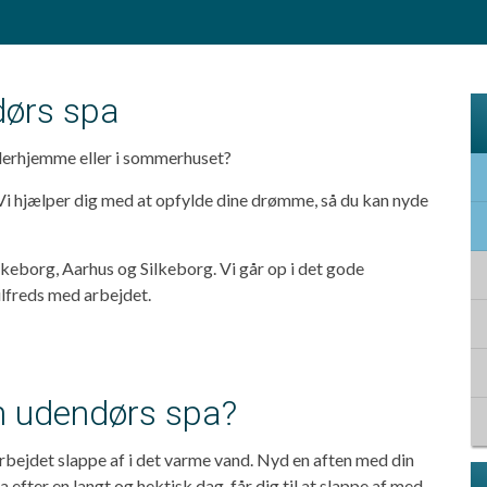
ørs spa
 derhjemme eller i sommerhuset?
 Vi hjælper dig med at opfylde dine drømme, så du kan nyde
ilkeborg, Aarhus og Silkeborg. Vi går op i det gode
ilfreds med arbejdet.
en udendørs spa?
rbejdet slappe af i det varme vand. Nyd en aften med din
pa efter en langt og hektisk dag, får dig til at slappe af med