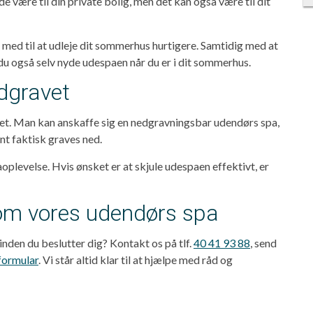
åde være til din private bolig, men det kan også være til dit
med til at udleje dit sommerhus hurtigere. Samtidig med at
u også selv nyde udespaen når du er i dit sommerhus.
dgravet
vet. Man kan anskaffe sig en nedgravningsbar udendørs spa,
ent faktisk graves ned.
oplevelse. Hvis ønsket er at skjule udespaen effektivt, er
om vores udendørs spa
 inden du beslutter dig? Kontakt os på tlf.
40 41 93 88
, send
formular
. Vi står altid klar til at hjælpe med råd og