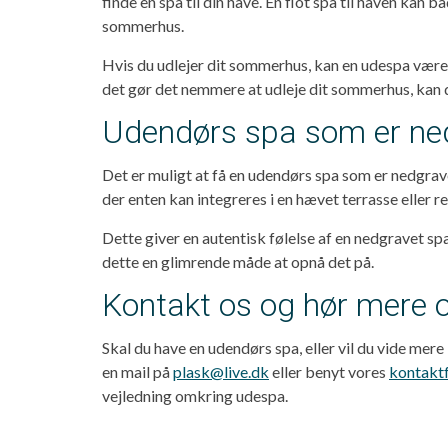
finde en spa til din have. En flot spa til haven kan b
sommerhus.
Hvis du udlejer dit sommerhus, kan en udespa være 
det gør det nemmere at udleje dit sommerhus, kan d
Udendørs spa som er ne
Det er muligt at få en udendørs spa som er nedgra
der enten kan integreres i en hævet terrasse eller r
Dette giver en autentisk følelse af en nedgravet spa
dette en glimrende måde at opnå det på.
Kontakt os og hør mere 
Skal du have en udendørs spa, eller vil du vide mere
en mail på
plask@live.dk
eller benyt vores
kontakt
vejledning omkring udespa.