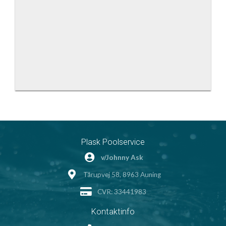
Plask Poolservice
v/Johnny Ask
Tårupvej 58, 8963 Auning
CVR: 33441983
Kontaktinfo