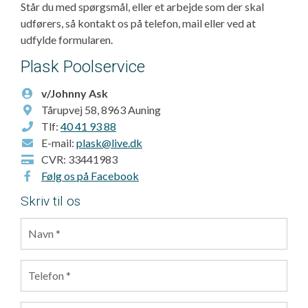
Står du med spørgsmål, eller et arbejde som der skal
udførers, så kontakt os på telefon, mail eller ved at
udfylde formularen.
Plask Poolservice
v/Johnny Ask
Tårupvej 58, 8963 Auning
Tlf:
40 41 93 88
E-mail:
plask@live.dk
CVR: 33441983
Følg os på Facebook
Skriv til os
NAVN
*
TELEFON
*